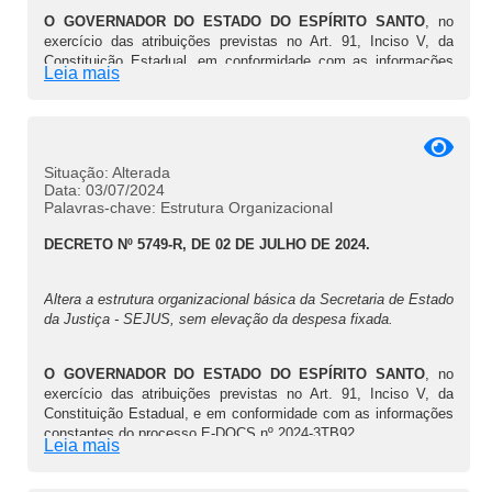
O GOVERNADOR DO ESTADO DO ESPÍRITO SANTO
, no
exercício das atribuições previstas no Art. 91, Inciso V, da
Constituição Estadual, em conformidade com as informações
Leia mais
contidas no processo E-DOCS nº 2025-WRDJJ,
DECRETA:
Situação: Alterada
Data: 03/07/2024
Art. 1º Fica criado e incluído na estrutura organizacional básica
Palavras-chave: Estrutura Organizacional
da SEJUS, o Núcleo de Administração Penitenciária - Região
Metropolitana II - NAP-Metropolitana II, subordinado à Gerência
DECRETO Nº 5749-R, DE 02 DE JULHO DE 2024.
de Administração do Sistema Penitenciário.
Altera a estrutura organizacional básica da Secretaria de Estado
Art. 2º Fica alterada a estrutura organizacional básica da
da Justiça - SEJUS, sem elevação da despesa fixada.
SEJUS em relação às seguintes unidades administrativas:
O GOVERNADOR DO ESTADO DO ESPÍRITO SANTO
, no
I - o Núcleo de Administração Penitenciária - Região
exercício das atribuições previstas no Art. 91, Inciso V, da
Metropolitana - NAP-Metropolitana fica transformado em Núcleo
Constituição Estadual, e em conformidade com as informações
de Administração Penitenciária - Região Metropolitana I - NAP-
constantes do processo E-DOCS nº 2024-3TB92,
Metropolitana I, mantendo sua subordinação;
Leia mais
DECRETA: