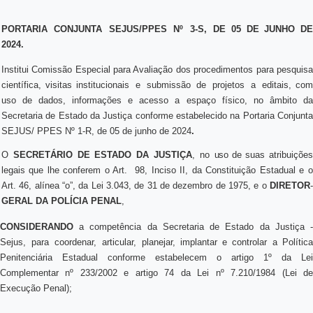
PORTARIA
CONJUNTA
SEJUS/PPES
Nº
3-S,
DE
05
DE
JUNHO
D
2024.
Institui Comissão Especial para Avaliação dos procedimentos para pesquisa
científica, visitas institucionais
e
submissão
de
projetos
a
editais, com
uso de dados, informações e acesso a espaço físico, no âmbito da
Secretaria de Estado da Justiça conforme estabelecido na Portaria Conjunta
SEJUS/ PPES Nº 1-R, de 05 de junho de 2024
.
O
SECRETÁRIO
DE
ESTADO
DA
JUSTIÇA
,
no
uso
de suas atribuiçõe
legais que lhe conferem o Art.
98, Inciso II, da Constituição Estadual e 
Art. 46, alínea “o”, da Lei 3.043, de 31 de dezembro de 1975, e o
DIRETOR
-
GERAL
DA
POLÍCIA
PENAL
,
CONSIDERANDO
a competência da Secretaria de Estado da Justiça -
Sejus, para coordenar, articular, planejar,
implantar
e
controlar
a
Política
Penitenciária Estadual conforme estabelecem o artigo 1º da Lei
Complementar nº 233/2002 e artigo 74 da Lei nº 7.210/1984 (Lei de
Execução Penal);