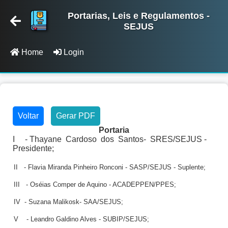
Portarias, Leis e Regulamentos -
SEJUS
Home
Login
Voltar
Gerar PDF
Portaria
I
- Thayane
Cardoso
dos
Santos-
SRES/SEJUS -
Presidente;
II
- Flavia Miranda Pinheiro Ronconi - SASP/SEJUS - Suplente;
III
- Oséias Comper de Aquino - ACADEPPEN/PPES;
IV
- Suzana Malikosk- SAA/SEJUS;
V
- Leandro Galdino Alves - SUBIP/SEJUS;