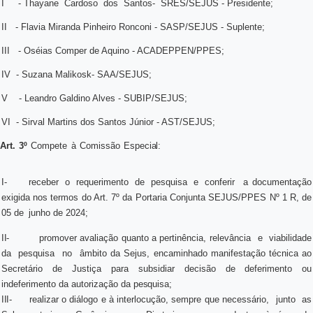
I
- Thayane
Cardoso
dos
Santos-
SRES/SEJUS - Presidente;
II
- Flavia Miranda Pinheiro Ronconi - SASP/SEJUS - Suplente;
III
- Oséias Comper de Aquino - ACADEPPEN/PPES;
IV
- Suzana Malikosk- SAA/SEJUS;
V
- Leandro Galdino Alves - SUBIP/SEJUS;
VI
- Sirval Martins dos Santos Júnior - AST/SEJUS;
Art.
3º
Compete
à
Comissão
Especial:
I-
receber
o
requerimento
de
pesquisa
e
conferir
a documentação
exigida nos termos do Art. 7º da Portaria Conjunta SEJUS/PPES Nº 1 R, de
05 de
junho de 2024;
II-
promover avaliação quanto a pertinência, relevância
e
viabilidade
da
pesquisa
no
âmbito da Sejus, encaminhado manifestação técnica ao
Secretário de Justiça para subsidiar decisão de deferimento ou
indeferimento da autorização da
pesquisa;
III-
realizar o diálogo e à interlocução, sempre que necessário,
junto
as