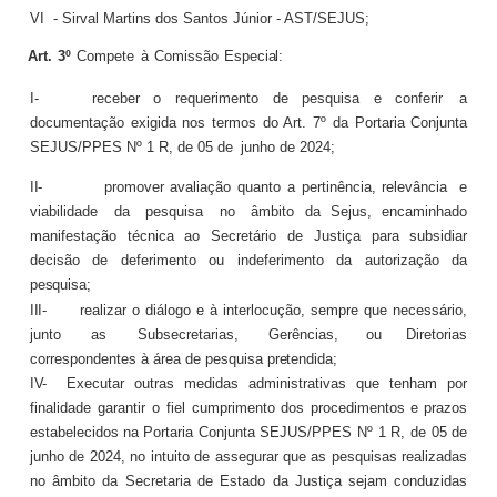
VI
- Sirval Martins dos Santos Júnior - AST/SEJUS;
Art.
3º
Compete
à
Comissão
Especial:
I-
receber
o
requerimento
de
pesquisa
e
conferir
a
documentação exigida nos termos do Art. 7º da Portaria Conjunta
SEJUS/PPES Nº 1 R, de 05 de
junho de 2024;
II-
promover avaliação quanto a pertinência, relevância
e
viabilidade
da
pesquisa
no
âmbito da Sejus, encaminhado
manifestação técnica ao Secretário de Justiça para subsidiar
decisão de deferimento ou indeferimento da autorização da
pesquisa;
III-
realizar o diálogo e à interlocução, sempre que necessário,
junto
as
Subsecretarias,
Gerências,
ou Diretorias
correspondentes à área de pesquisa
pretendida;
IV-
Executar outras medidas administrativas que tenham por
finalidade garantir o fiel cumprimento dos
procedimentos
e
prazos
estabelecidos
na
Portaria Conjunta SEJUS/PPES Nº 1 R, de 05 de
junho de 2024, no intuito de assegurar que as pesquisas realizadas
no âmbito da Secretaria de Estado da Justiça sejam conduzidas