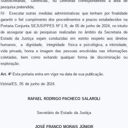
Subsecretarias,
Gerências,
ou Diretorias correspondentes à área de
pesquisa
pretendida;
IV-
Executar outras medidas administrativas que tenham por finalidade
garantir o fiel cumprimento dos
procedimentos
e
prazos
estabelecidos
na
Portaria Conjunta SEJUS/PPES Nº 1 R, de 05 de junho de 2024, no intuito
de assegurar que as pesquisas realizadas no âmbito da Secretaria de
Estado da Justiça sejam conduzidas em estrito respeito aos direitos
humanos,
a
dignidade,
integridade
física e psicológica, a intimidade,
vida privada, honra e imagem das pessoas envolvidas nas informações
coletadas, bem como evitando qualquer forma de discriminação ou
exploração.
Art.
4º
Esta portaria entra em vigor na data de sua
publicação.
Vitória/ES,
05
de
junho
de
2024.
RAFAEL
RODRIGO
PACHECO
SALAROLI
Secretário
de
Estado
da
Justiça
JOSÉ
FRANCO
MORAIS
JÚNIOR