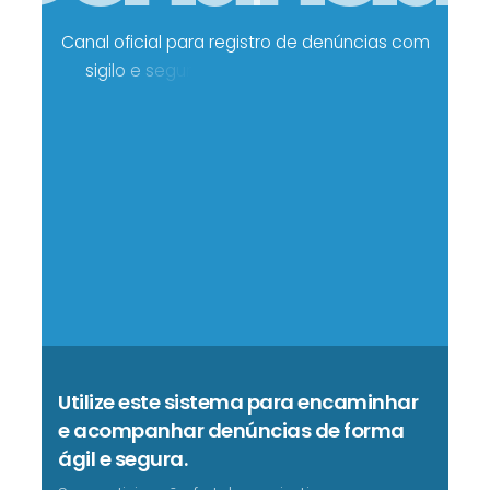
C
a
n
a
l
o
f
i
c
i
a
l
p
a
r
a
r
e
g
i
s
t
r
o
d
e
d
e
n
ú
n
c
i
a
s
c
o
m
s
i
g
i
l
o
e
s
e
g
u
r
a
n
ç
a
.
C
o
Utilize este sistema para encaminhar
e acompanhar denúncias de forma
ágil e segura.